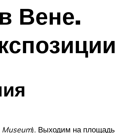
в Вене.
кспозиции
ния
es Museum
). Выходим на площадь