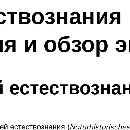
ствознания 
я и обзор э
 естествозна
ей естествознания (
Naturhistorisch