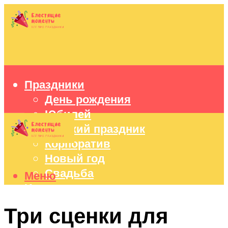
Праздники
День рождения
Юбилей
Детский праздник
Корпоратив
Новый год
Свадьба
Меню
Идеи подарков
Оформление праздников
Три сценки для
Праздничный стол