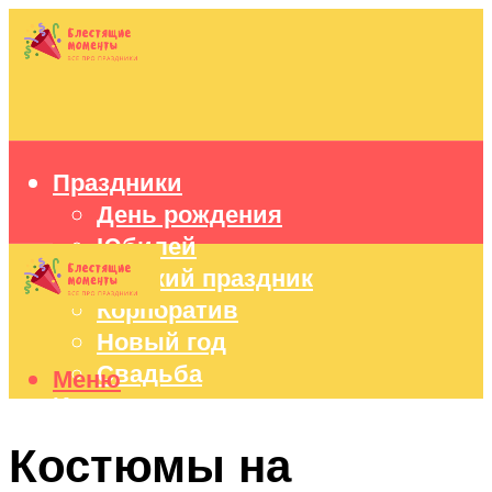
Праздники
День рождения
Юбилей
Детский праздник
Корпоратив
Новый год
Свадьба
Меню
Идеи подарков
Оформление праздников
Костюмы на
Праздничный стол